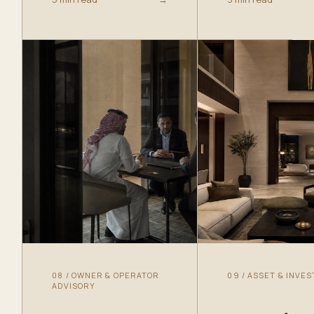
08
/
OWNER & OPERATOR
09
/
ASSET & INVE
ADVISORY