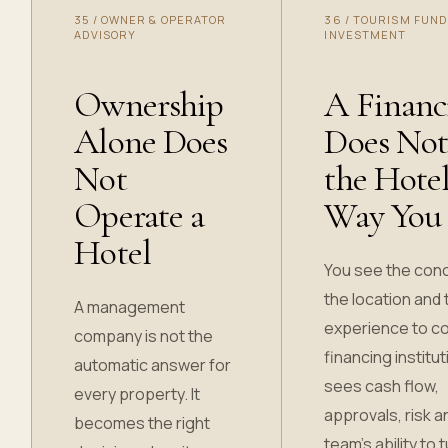
35
/
OWNER & OPERATOR
36
/
TOURISM FUND
ADVISORY
INVESTMENT
Ownership
A Financ
Alone Does
Does Not
Not
the Hotel
Operate a
Way You
Hotel
You see the con
the location and 
A management
experience to c
company is not the
financing institut
automatic answer for
sees cash flow,
every property. It
approvals, risk a
becomes the right
team’s ability to 