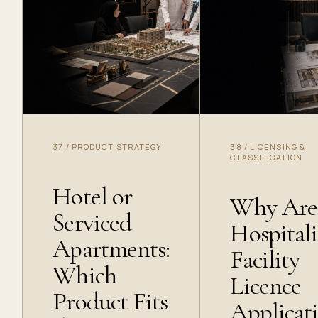
37
/
PRODUCT STRATEGY
38
/
LICENSING &
CLASSIFICATION
Hotel or
Why Are
Serviced
Hospitali
Apartments:
Facility
Which
Licence
Product Fits
Applicat