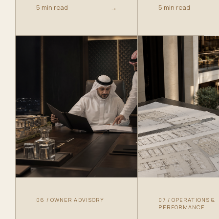
5 min read
→
5 min read
06
/
OWNER ADVISORY
07
/
OPERATIONS &
PERFORMANCE