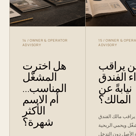
14
/
OWNER & OPERATOR
15
/
OWNER & OPER
ADVISORY
ADVISORY
ن يراقب
هل اخترت
اء الفندق
المشغّل
نيابةً عن
المناسب…
المالك؟
أم الاسم
الأكثر
راقب مالك الفندق
شهرة؟
شغّل ويحمي الربحية
 الأصل دون التدخل