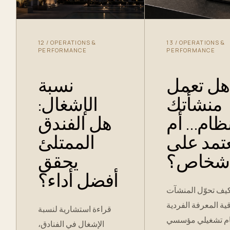
12
/
OPERATIONS &
13
/
OPERATIONS &
PERFORMANCE
PERFORMANCE
هل تعمل
نسبة
منشأتك
الإشغال:
نظام… أم
هل الفندق
تمد على
الممتلئ
أشخاص؟
يحقق
أفضل أداء؟
يف تحوّل المنشآت
قية المعرفة الفردية
قراءة استشارية لنسبة
ام تشغيلي مؤسسي
الإشغال في الفنادق،