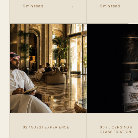
5 min read
→
5 min read
02
/
GUEST EXPERIENCE
03
/
LICENSING &
CLASSIFICATION