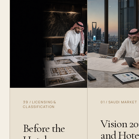
39
/
LICENSING &
01
/
SAUDI MARKET
CLASSIFICATION
Vision 2
Before the
and Hote