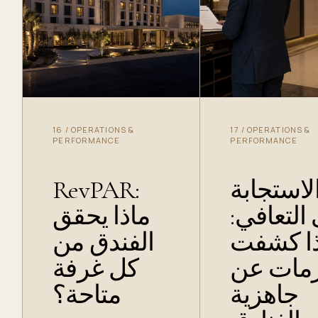
16
/
OPERATIONS &
17
/
OPERATIONS &
PERFORMANCE
PERFORMANCE
RevPAR:
لاستجابة
ى التعافي
ماذا يحقق
ذا كشفت
الفندق من
زمات عن
كل غرفة
جاهزية
متاحة؟