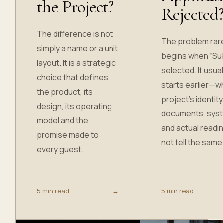
the Project?
Rejected
The difference is not
The problem rar
simply a name or a unit
begins when “Sub
layout. It is a strategic
selected. It usual
choice that defines
starts earlier—w
the product, its
project’s identity
design, its operating
documents, sys
model and the
and actual readi
promise made to
not tell the same
every guest.
5 min read
→
5 min read