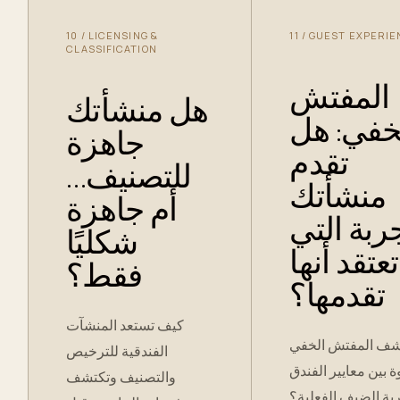
10
/
LICENSING &
11
/
GUEST EXPERIE
CLASSIFICATION
المفتش
هل منشأتك
خفي: هل
جاهزة
تقدم
للتصنيف…
منشأتك
أم جاهزة
جربة التي
شكليًا
تعتقد أنها
فقط؟
تقدمها؟
كيف تستعد المنشآت
ف المفتش الخفي
الفندقية للترخيص
ة بين معايير الفندق
والتصنيف وتكتشف
بة الضيف الفعلية؟