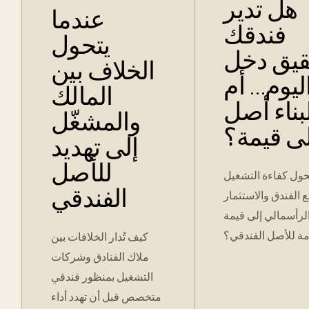
هل تدير
عندما
فندقك
يتحول
قيق دخل
الخلاف بين
ليوم… أم
المالك
بناء أصل
والمشغّل
ى قيمة؟
إلى تهديد
للأصل
ول كفاءة التشغيل
الفندقي
الفندق والاستثمار
لرأسمالي إلى قيمة
ة للأصل الفندقي؟
كيف تُدار الخلافات بين
ملاك الفنادق وشركات
التشغيل بمنظور فندقي
متخصص قبل أن تهدد أداء