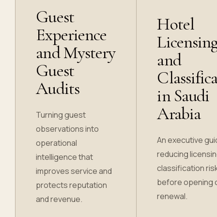
Guest
Hotel
Experience
Licensin
and Mystery
and
Guest
Classific
Audits
in Saudi
Arabia
Turning guest
observations into
An executive gui
operational
reducing licensi
intelligence that
classification ris
improves service and
before opening 
protects reputation
renewal.
and revenue.