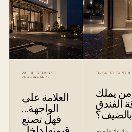
20
/
OPERATIONS &
21
/
GUEST EXPERI
PERFORMANCE
من يملك
العلامة على
ة الفندق
الواجهة…
الضيف؟
فهل تصنع
قيمتها داخل
يملك علاقة الفندق