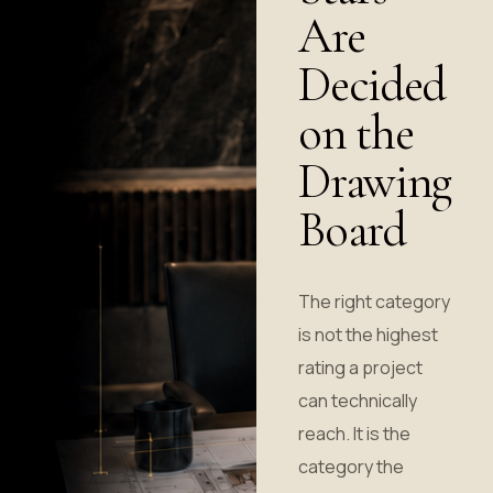
Are
Decided
on the
Drawing
Board
The right category
is not the highest
rating a project
can technically
reach. It is the
category the