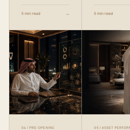
5 min read
→
5 min read
04
/
PRE-OPENING
05
/
ASSET PERFO