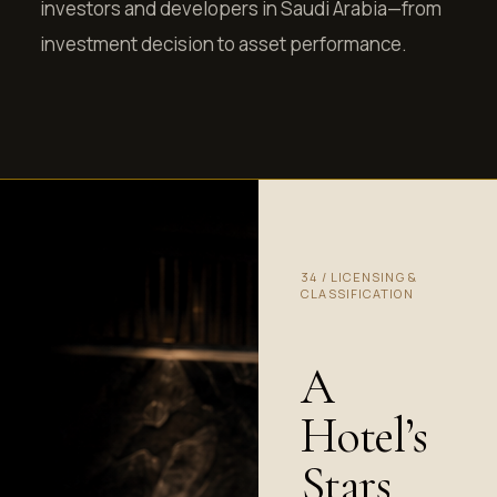
investors and developers in Saudi Arabia—from
investment decision to asset performance.
34
/
LICENSING &
CLASSIFICATION
A
Hotel’s
Stars