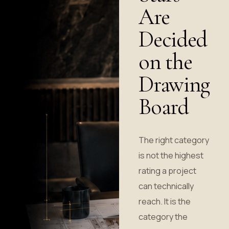
Are
Decided
on the
Drawing
Board
The right category
is not the highest
rating a project
can technically
reach. It is the
category the