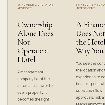
35
/
OWNER & OPERATOR
36
/
TOURISM FUND
ADVISORY
INVESTMENT
Ownership
A Financ
Alone Does
Does Not
Not
the Hotel
Operate a
Way You
Hotel
You see the con
the location and 
A management
experience to c
company is not the
financing institut
automatic answer for
sees cash flow,
every property. It
approvals, risk a
becomes the right
team’s ability to 