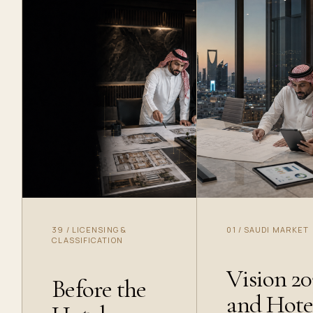
39
/
LICENSING &
01
/
SAUDI MARKET
CLASSIFICATION
Vision 2
Before the
and Hote