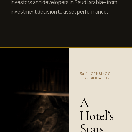
investors and developers in Saudi Arabia—from
investment decision to asset performance.
34
/
LICENSING &
CLASSIFICATION
A
Hotel’s
Stars