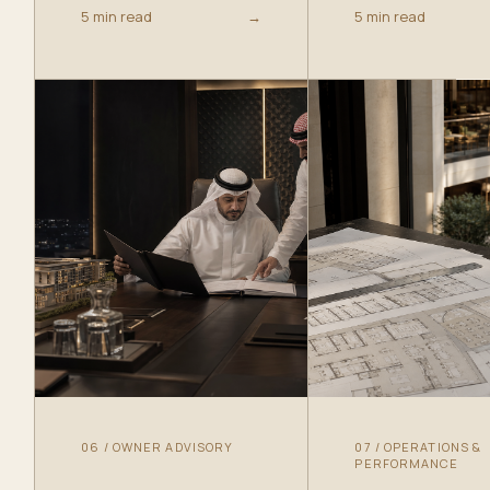
5 min read
→
5 min read
06
/
OWNER ADVISORY
07
/
OPERATIONS &
PERFORMANCE