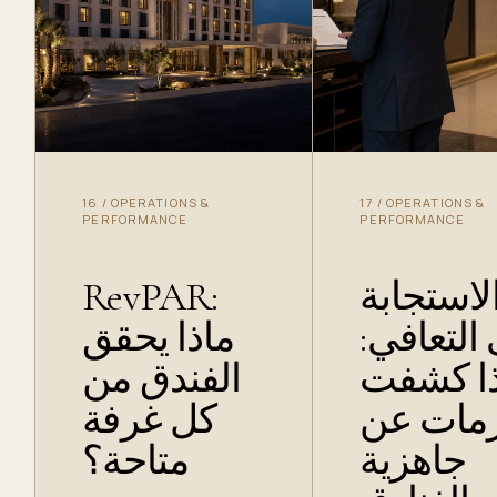
16
/
OPERATIONS &
17
/
OPERATIONS &
PERFORMANCE
PERFORMANCE
RevPAR:
لاستجابة
ى التعافي
ماذا يحقق
ذا كشفت
الفندق من
زمات عن
كل غرفة
جاهزية
متاحة؟