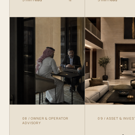
08
/
OWNER & OPERATOR
09
/
ASSET & INVE
ADVISORY