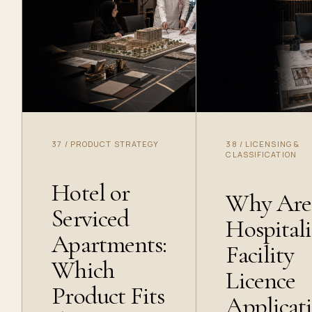
37
/
PRODUCT STRATEGY
38
/
LICENSING &
CLASSIFICATION
Hotel or
Why Are
Serviced
Hospitali
Apartments:
Facility
Which
Licence
Product Fits
Applicat