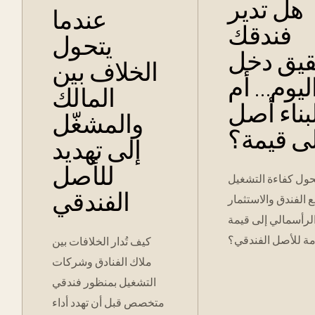
هل تدير
عندما
فندقك
يتحول
قيق دخل
الخلاف بين
ليوم… أم
المالك
بناء أصل
والمشغّل
ى قيمة؟
إلى تهديد
للأصل
ول كفاءة التشغيل
الفندقي
الفندق والاستثمار
لرأسمالي إلى قيمة
ة للأصل الفندقي؟
كيف تُدار الخلافات بين
ملاك الفنادق وشركات
التشغيل بمنظور فندقي
متخصص قبل أن تهدد أداء