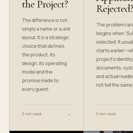
the Project?
Rejected
The difference is not
The problem rar
simply a name or a unit
begins when “Sub
layout. It is a strategic
selected. It usual
choice that defines
starts earlier—w
the product, its
project’s identity
design, its operating
documents, sys
model and the
and actual readi
promise made to
not tell the same
every guest.
5 min read
→
5 min read