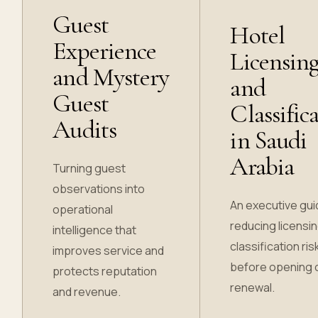
Guest
Hotel
Experience
Licensin
and Mystery
and
Guest
Classific
Audits
in Saudi
Arabia
Turning guest
observations into
An executive gui
operational
reducing licensi
intelligence that
classification ris
improves service and
before opening 
protects reputation
renewal.
and revenue.