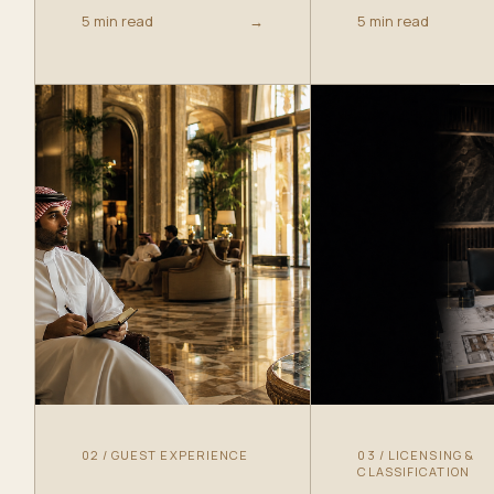
5 min read
→
5 min read
02
/
GUEST EXPERIENCE
03
/
LICENSING &
CLASSIFICATION