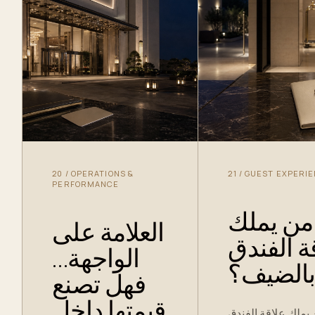
20
/
OPERATIONS &
21
/
GUEST EXPERI
PERFORMANCE
من يملك
العلامة على
ة الفندق
الواجهة…
الضيف؟
فهل تصنع
قيمتها داخل
يملك علاقة الفندق