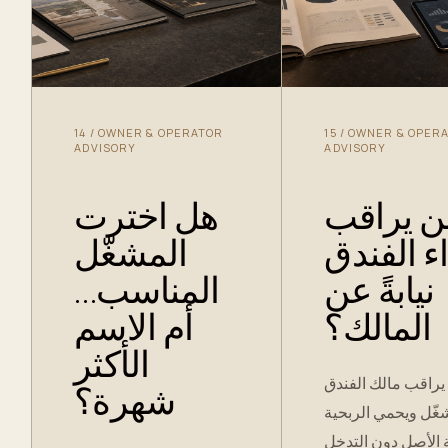
14
/
OWNER & OPERATOR
15
/
OWNER & OPER
ADVISORY
ADVISORY
ن يراقب
هل اخترت
اء الفندق
المشغّل
نيابةً عن
المناسب…
المالك؟
أم الاسم
الأكثر
راقب مالك الفندق
شهرة؟
شغّل ويحمي الربحية
 الأصل دون التدخل