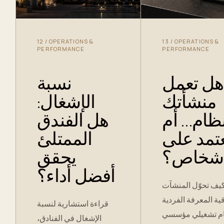
12
/
OPERATIONS &
13
/
OPERATIONS &
PERFORMANCE
PERFORMANCE
هل تعمل
نسبة
منشأتك
الإشغال:
نظام… أم
هل الفندق
تمد على
الممتلئ
أشخاص؟
يحقق
أفضل أداء؟
يف تحوّل المنشآت
قية المعرفة الفردية
قراءة استشارية لنسبة
ام تشغيلي مؤسسي
الإشغال في الفنادق،