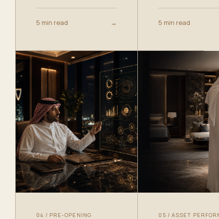
5 min read
→
5 min read
04
/
PRE-OPENING
05
/
ASSET PERFO