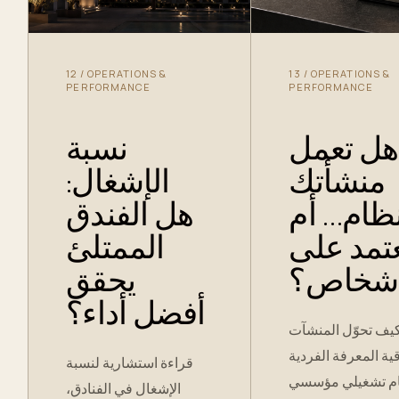
12
/
OPERATIONS &
13
/
OPERATIONS &
PERFORMANCE
PERFORMANCE
هل تعمل
نسبة
منشأتك
الإشغال:
نظام… أم
هل الفندق
تمد على
الممتلئ
أشخاص؟
يحقق
أفضل أداء؟
يف تحوّل المنشآت
قية المعرفة الفردية
قراءة استشارية لنسبة
ام تشغيلي مؤسسي
الإشغال في الفنادق،