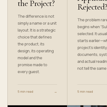
the Project?
Rejected
The difference is not
The problem rar
simply a name or a unit
begins when “Sub
layout. It is a strategic
selected. It usual
choice that defines
starts earlier—w
the product, its
project’s identity
design, its operating
documents, sys
model and the
and actual readi
promise made to
not tell the same
every guest.
5 min read
→
5 min read