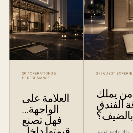
20
/
OPERATIONS &
21
/
GUEST EXPERI
PERFORMANCE
من يملك
العلامة على
ة الفندق
الواجهة…
الضيف؟
فهل تصنع
قيمتها داخل
يملك علاقة الفندق