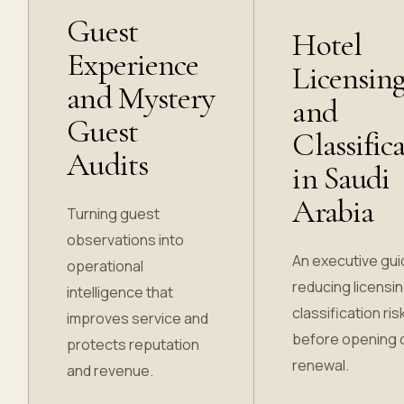
Guest
Hotel
Experience
Licensin
and Mystery
and
Guest
Classific
Audits
in Saudi
Arabia
Turning guest
observations into
An executive gui
operational
reducing licensi
intelligence that
classification ris
improves service and
before opening 
protects reputation
renewal.
and revenue.