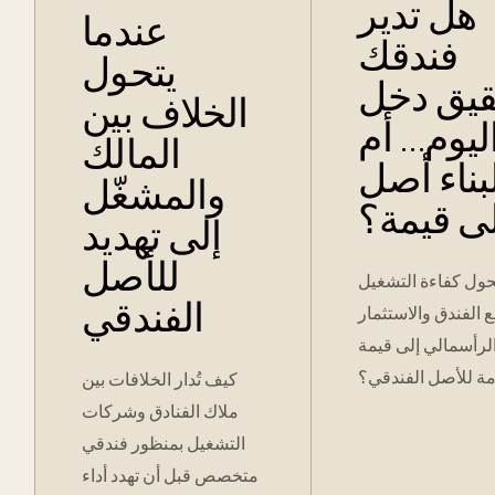
هل تدير
عندما
فندقك
يتحول
قيق دخل
الخلاف بين
ليوم… أم
المالك
بناء أصل
والمشغّل
ى قيمة؟
إلى تهديد
للأصل
ول كفاءة التشغيل
الفندقي
الفندق والاستثمار
لرأسمالي إلى قيمة
ة للأصل الفندقي؟
كيف تُدار الخلافات بين
ملاك الفنادق وشركات
التشغيل بمنظور فندقي
متخصص قبل أن تهدد أداء