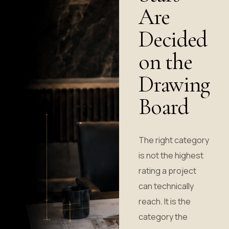
Are
Decided
on the
Drawing
Board
The right category
is not the highest
rating a project
can technically
reach. It is the
category the