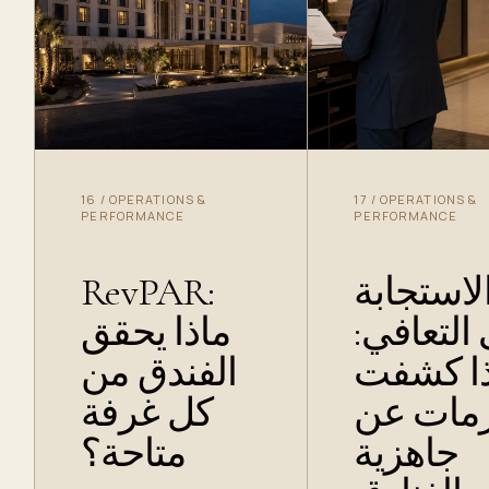
16
/
OPERATIONS &
17
/
OPERATIONS &
PERFORMANCE
PERFORMANCE
RevPAR:
لاستجابة
ى التعافي
ماذا يحقق
ذا كشفت
الفندق من
زمات عن
كل غرفة
جاهزية
متاحة؟