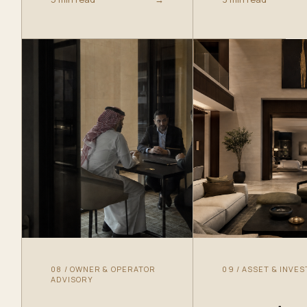
08
/
OWNER & OPERATOR
09
/
ASSET & INVE
ADVISORY