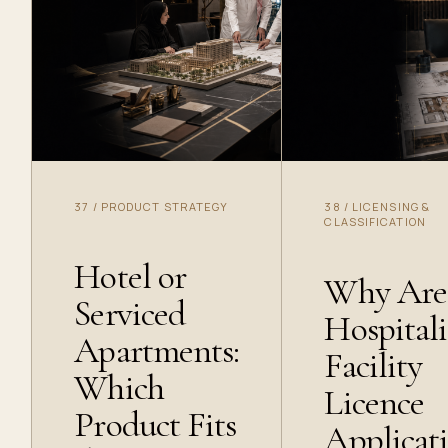
37
/
PRODUCT STRATEGY
38
/
LICENSING &
CLASSIFICATION
Hotel or
Why Are
Serviced
Hospitali
Apartments:
Facility
Which
Licence
Product Fits
Applicat