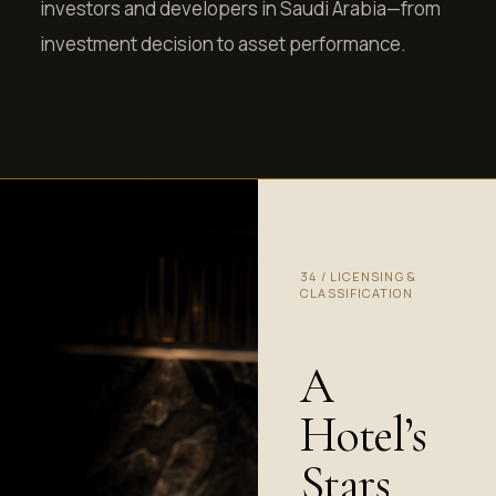
investors and developers in Saudi Arabia—from
investment decision to asset performance.
34
/
LICENSING &
CLASSIFICATION
A
Hotel’s
Stars