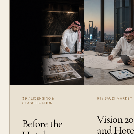
39
/
LICENSING &
01
/
SAUDI MARKET
CLASSIFICATION
Vision 2
Before the
and Hote