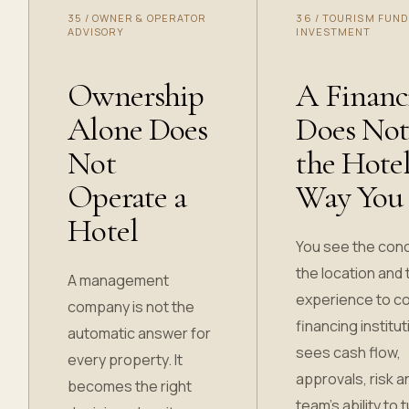
35
/
OWNER & OPERATOR
36
/
TOURISM FUND
ADVISORY
INVESTMENT
Ownership
A Financ
Alone Does
Does Not
Not
the Hotel
Operate a
Way You
Hotel
You see the con
the location and 
A management
experience to c
company is not the
financing institut
automatic answer for
sees cash flow,
every property. It
approvals, risk a
becomes the right
team’s ability to 