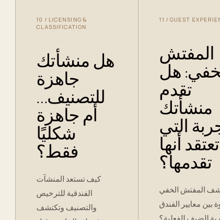
10
/
LICENSING &
11
/
GUEST EXPERIE
CLASSIFICATION
المفتش
هل منشأتك
خفي: هل
جاهزة
تقدم
للتصنيف…
منشأتك
أم جاهزة
جربة التي
شكليًا
تعتقد أنها
فقط؟
تقدمها؟
كيف تستعد المنشآت
ف المفتش الخفي
الفندقية للترخيص
ة بين معايير الفندق
والتصنيف وتكتشف
بة الضيف الفعلية؟