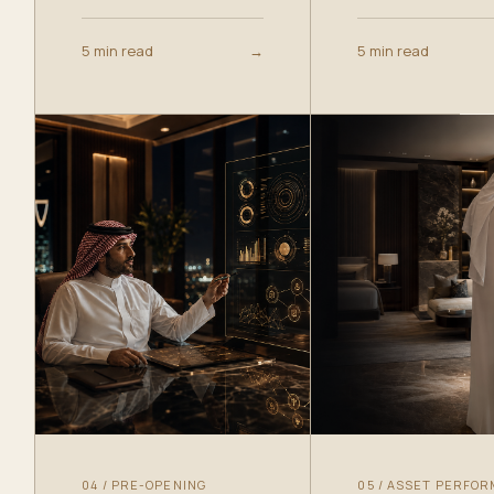
5 min read
→
5 min read
04
/
PRE-OPENING
05
/
ASSET PERFO