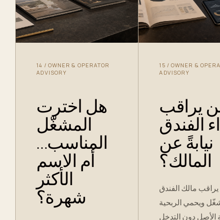
14
/
OWNER & OPERATOR
15
/
OWNER & OPER
ADVISORY
ADVISORY
ن يراقب
هل اخترت
اء الفندق
المشغّل
نيابةً عن
المناسب…
المالك؟
أم الاسم
الأكثر
راقب مالك الفندق
شهرة؟
شغّل ويحمي الربحية
 الأصل دون التدخل