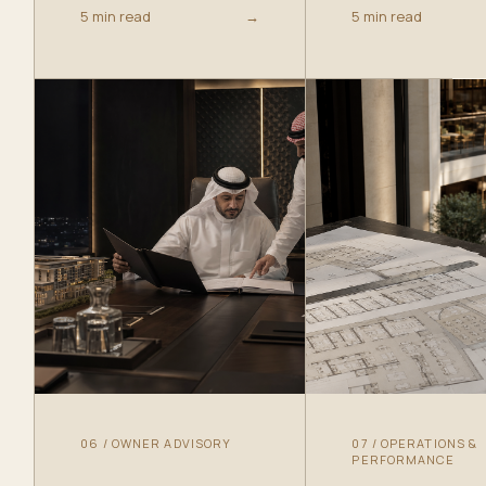
5 min read
→
5 min read
06
/
OWNER ADVISORY
07
/
OPERATIONS &
PERFORMANCE