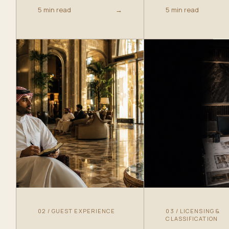
5 min read
→
5 min read
02
/
GUEST EXPERIENCE
03
/
LICENSING &
CLASSIFICATION